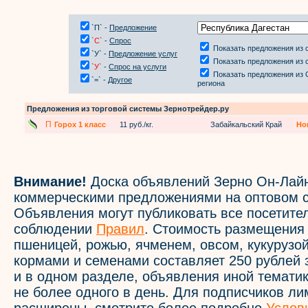
`П` -
Предложение
`С`
-
Спрос
Показать предложения из 
`У` -
Предложение услуг
Показать предложения из 
`У`
-
Спрос на услуги
Показать предложения из 
`=` -
Другое
региона
Предложения из торговой системы Зернотрейдер.ру
П
Горох 1 класс
11 руб./кг.
Забайкальский Край
Но
Внимание!
Доска объявлений Зерно Он-Лайн
коммерческими предложениями на оптовом с
Объявления могут публиковать все посетите
соблюдении
Правил
. Стоимость размещения
пшеницей, рожью, ячменем, овсом, кукурузой
кормами и семенами составляет 250 рублей 
и в одном разделе, объявления иной темати
не более одного в день. Для подписчиков л