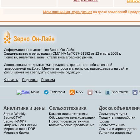
раб
Мука пшеничная, мука ржаная
на доске объявлений Продукто
Информационное агентство Зерно Он-Лайн.
Свидетельство о регистрации СМИ ИА №ФС77-31392 от 12 марта 2008 г.
Новости, аналитика, цены, статистика аграрного рынка.
Использование открытых материалов разрешается с обязательной
гиперссылкой на Zol.ru. Мнение авторов материалов, размещаемых на сайте
Zol.ru, может не совпадать с мнением редакции.
Контакты
Подписка
Реклама
Макс
Телеграм
RSS
PDA
ВКонтакте
Аналитика и цены
Сельхозтехника
Доска объявлени
Зерно-Weekly
Каталог сельхозтехники
Сельхозкультуры
ЗерноСТАТ
Обсуждение сельхозтехники
Продукты переработки
ЗерноТРАФИК
Новости сельхозтехники
Корма
Индексы цен России
Коммерческие предложения
Сельхозтехника
Мировые цены FOB
Семена и агросредства
Мировые биржи
Услуги на агрорынке