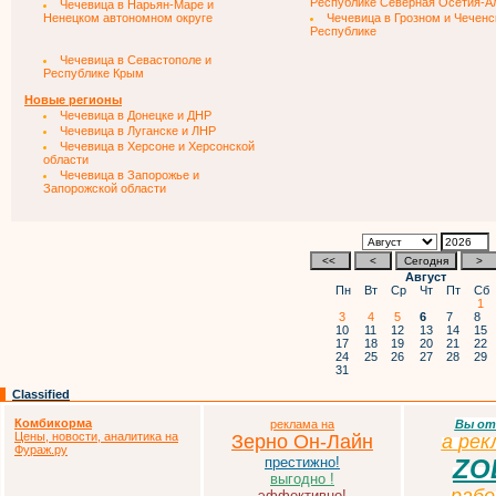
Республике Северная Осетия-А
Чечевица в Нарьян-Маре и
Ненецком автономном округе
Чечевица в Грозном и Чеченс
Республике
Чечевица в Севастополе и
Республике Крым
Новые регионы
Чечевица в Донецке и ДНР
Чечевица в Луганске и ЛНР
Чечевица в Херсоне и Херсонской
области
Чечевица в Запорожье и
Запорожской области
Август
Пн
Вт
Ср
Чт
Пт
Сб
1
3
4
5
6
7
8
10
11
12
13
14
15
17
18
19
20
21
22
24
25
26
27
28
29
31
Classified
Комбикорма
реклама на
Вы от
Цены, новости, аналитика на
Зерно Он-Лайн
а
р
ек
Фураж.ру
престижно!
ZO
выгодно !
эффективно!