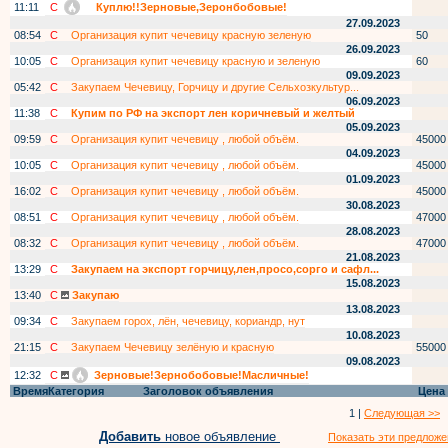
11:11
С
Куплю!!Зерновые,Зеронбобовые!
27.09.2023
08:54
С
Организация купит чечевицу красную зеленую
50
26.09.2023
10:05
С
Организация купит чечевицу красную и зеленую
60
09.09.2023
05:42
С
Закупаем Чечевицу, Горчицу и другие Сельхозкультур...
06.09.2023
11:38
С
Купим по РФ на экспорт лен коричневый и желтый
05.09.2023
09:59
С
Организация купит чечевицу , любой объём.
45000
04.09.2023
10:05
С
Организация купит чечевицу , любой объём.
45000
01.09.2023
16:02
С
Организация купит чечевицу , любой объём.
45000
30.08.2023
08:51
С
Организация купит чечевицу , любой объём.
47000
28.08.2023
08:32
С
Организация купит чечевицу , любой объём.
47000
21.08.2023
13:29
С
Закупаем на экспорт горчицу,лен,просо,сорго и сафл...
15.08.2023
13:40
С
Закупаю
13.08.2023
09:34
С
Закупаем горох, лён, чечевицу, кориандр, нут
10.08.2023
21:15
С
Закупаем Чечевицу зелёную и красную
55000
09.08.2023
12:32
С
Зерновые!Зернобобовые!Масличные!
Время
Категория
Заголовок объявления
Цена
1 |
Следующая >>
Добавить
новое объявление
Показать эти предложе