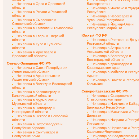
Чечевица в Уфе и Республик
Чечевица в Орле и Орловской
Башкортостан
области
Чечевица в Ижевске и Удмур
Чечевица в Рязани и Рязанской
Республике
области
Чечевица в Чебоксарах и
Чечевица в Смоленске и
Чувашской Республике
Смоленской области
Чечевица в Йошкар-Оле и
Чечевица в Тамбове и Тамбовской
Республике Марий Эл
области
Южный ФО РФ
Чечевица в Твери и Тверской
области
Чечевица в Ростове-на-Дону 
Ростовской области
Чечевица в Туле и Тульской
области
Чечевица в Астрахани и
Астраханской области
Чечевица в Ярославле и
Ярославской области
Чечевица в Волгограде и
Волгоградской области
Северо-Западный ФО РФ
Чечевица в Краснодаре и
Чечевица в Санкт-Петербурге и
Краснодарском крае
Ленинградской области
Чечевица в Майкопе и Респу
Чечевица в Архангельске и
Адыгея
Архангельской области
Чечевица в Элисте и Республ
Чечевица в Вологде и Вологодской
Калмыкия
области
Северо-Кавказский ФО РФ
Чечевица в Калининграде и
Калиниградской области
Чечевица в Ставрополе и
Ставропольском крае
Чечевица в Мурманске и
Мурманской области
Чечевица в Нальчике и Кабар
Балкарской Республике
Чечевица в Новгороде и
Новгородской области
Чечевица в Махачкале и Рес
Дагестан
Чечевица в Пскове и Псковской
области
Чечевица в Назрани и Респу
Ингушетия
Чечевица в Петрозаводске и
Республике Карелия
Чечевица в Черкесске и Респ
Карачаево-Черкессия
Чечевица в Сыктывкаре и
Республике Коми
Чечевица во Владикавказе и