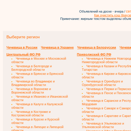
се
Объявлений на доске - вчера /
Как очистить кэш брауз
Примечание: жирным текстом выделены объяв
Выберите регион
Чечевица в России
Чечевица в Украине
Чечевица в Белоруссии
Чечеви
Центральный ФО РФ
Приволжский ФО РФ
Чечевица в Москве и Московской
Чечевица в Нижнем Новгород
области
Нижегородской области
Чечевица в Белгороде и
Чечевица в Казани и Республ
Белгородской области
Татарстан
Чечевица в Брянске и Брянской
Чечевица в Кирове и Кировск
области
области
Чечевица во Владимире и
Чечевица в Оренбурге и
Владимирской области
Оренбургской области
Чечевица в Воронеже и
Чечевица в Перми и Пермско
Воронежской области
Чечевица в Пензе и Пензенск
Чечевица в Иваново и Ивановской
области
области
Чечевица в Саранске и Респ
Чечевица в Калуге и Калужской
Мордовия
области
Чечевица в Самаре и Самарс
Чечевица в Костроме и
области
Костромской области
Чечевица в Саратове и Сара
Чечевица в Курске и Курской
области
области
Чечевица в Ульяновске и
Чечевица в Липецке и Липецкой
Ульяновской области
области