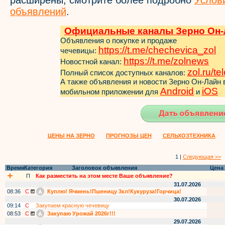
расширены, смотрите более подробно
Услов
объявлений
.
Официальные каналы Зерно Он-
Объявления о покупке и продаже
https://t.me/chechevica_zol
чечевицы:
https://t.me/zol
news
Новостной канал:
zol.ru/t
Полный список доступных каналов:
А также объявления и новости Зерно Он-Лайн
Android
iOS
мобильном приложении для
и
ЦЕНЫ НА ЗЕРНО
ПРОГНОЗЫ ЦЕН
СЕЛЬХОЗТЕХНИКА
1 |
Следующая >>
Время
Категория
Заголовок объявления
Цена
П
Как разместить на этом месте Ваше объявление?
31.07.2026
08:36
С
Куплю! Ячмень!Пшеницу 3кл!Кукуруза!Горчица!
30.07.2026
09:14
С
Закупаем красную чечевицу
08:53
С
Закупаю Урожай 2026г!!!
29.07.2026