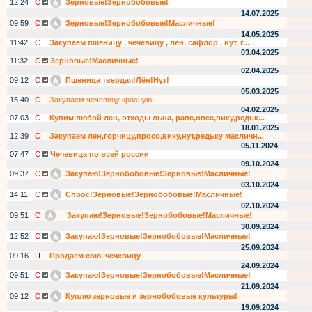
12:24
С
Зерновые!Зернобобовые!
14.07.2025
09:59
С
Зерновые!Зернобобовые!Масличные!
14.05.2025
11:42
С
Закупаем пшеницу , чечевицу , лен, сафлор , нут, г...
03.04.2025
11:32
С
Зерновые!Масличные!
02.04.2025
09:12
С
Пшеница твердая!Лён!Нут!
05.03.2025
15:40
С
Закупаем чечевицу красную
04.02.2025
07:03
С
Купим любой лен, отходы льна, рапс,овес,вику,редьк...
18.01.2025
12:39
С
Закупаем лен,горчицу,просо,вику,нут,редьку масличн...
05.11.2024
07:47
С
Чечевица по всей россии
09.10.2024
09:37
С
Закупаю!Зернобобовые!Зерновые!Масличные!
03.10.2024
14:11
С
Спрос!Зерновые!Зернобобовые!Масличные!
02.10.2024
09:51
С
Закупаю!Зерновые!Зернобобовые!Масличные!
30.09.2024
12:52
С
Закупаю!Зерновые!Зернобобовые!Масличные!
25.09.2024
09:16
П
Продаем сою, чечевицу
24.09.2024
09:51
С
Закупаю!Зерновые!Зернобобовые!Масличные!
21.09.2024
09:12
С
Куплю зерновые и зернобобовые культуры!
19.09.2024