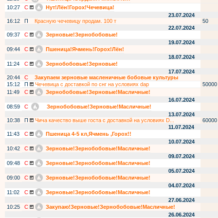
10:27
С
Нут!Лён!Горох!Чечевица!
23.07.2024
16:12
П
Красную чечевицу продам. 100 т
50
22.07.2024
09:37
С
Зерновые!Зернобобовые!
19.07.2024
09:44
С
Пшеница!Ячмень!Горох!Лён!
18.07.2024
11:24
С
Зернобобовые!Зерновые!
17.07.2024
20:44
С
Закупаем зерновые масленичные бобовые культуры
15:12
П
Чечевица с доставкой по снг на условиях dap
50000
11:49
С
Зернобобовые!Зерновые!Масличные!
16.07.2024
08:59
С
Зернобобовые!Зерновые!Масличные!
13.07.2024
10:38
П
Чича качество выше госта с доставкой на условиях D...
60000
11.07.2024
11:43
С
Пшеница 4-5 кл,Ячмень ,Горох!!
10.07.2024
10:42
С
Зерновые!Зернобобовые!Масличные!
09.07.2024
09:48
С
Зерновые!Зернобобовые!Масличные!
05.07.2024
09:00
С
Зерновые!Зернобобовые!Масличные!
04.07.2024
11:02
С
Зерновые!Зернобобовые!Масличные!
27.06.2024
10:25
С
Закупаю!Зерновые!Зернобобовые!Масличные!
26.06.2024