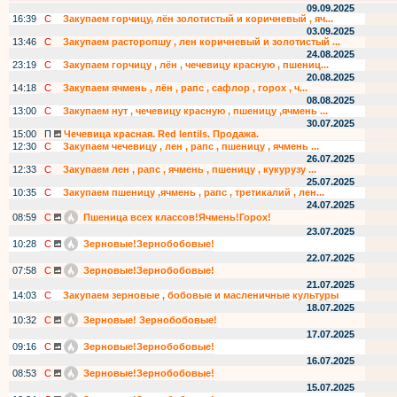
09.09.2025
16:39
С
Закупаем горчицу, лён золотистый и коричневый , яч...
03.09.2025
13:46
С
Закупаем расторопшу , лен коричневый и золотистый ...
24.08.2025
23:19
С
Закупаем горчицу , лён , чечевицу красную , пшениц...
20.08.2025
14:18
С
Закупаем ячмень , лён , рапс , сафлор , горох , ч...
08.08.2025
13:00
С
Закупаем нут , чечевицу красную , пшеницу ,ячмень ...
30.07.2025
15:00
П
Чечевица красная. Red lentils. Продажа.
12:30
С
Закупаем чечевицу , лен , рапс , пшеницу , ячмень ...
26.07.2025
12:33
С
Закупаем лен , рапс , ячмень , пшеницу , кукурузу ...
25.07.2025
10:35
С
Закупаем пшеницу ,ячмень , рапс , третикалий , лен...
24.07.2025
08:59
С
Пшеница всех классов!Ячмень!Горох!
23.07.2025
10:28
С
Зерновые!Зернобобовые!
22.07.2025
07:58
С
Зерновые!Зернобобовые!
21.07.2025
14:03
С
Закупаем зерновые , бобовые и масленичные культуры
18.07.2025
10:32
С
Зерновые! Зернобобовые!
17.07.2025
09:16
С
Зерновые!Зернобобовые!
16.07.2025
08:53
С
Зерновые!Зернобобовые!
15.07.2025