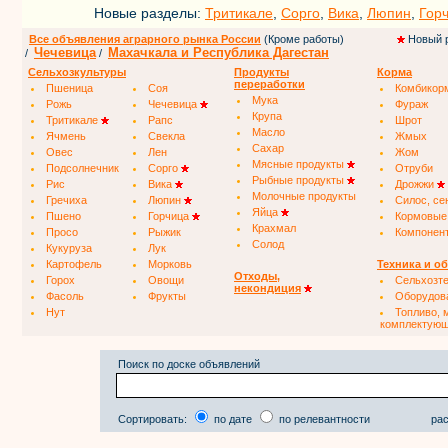
Новые разделы:
Тритикале
,
Сорго
,
Вика
,
Люпин
,
Гор
Все объявления аграрного рынка России
(Кроме работы)
Новый 
Чечевица
Махачкала и Республика Дагестан
/
/
Сельхозкультуры
Продукты
Корма
переработки
Пшеница
Соя
Комбикор
Мука
Рожь
Чечевица
Фураж
Крупа
Тритикале
Рапс
Шрот
Масло
Ячмень
Свекла
Жмых
Сахар
Овес
Лен
Жом
Мясные продукты
Подсолнечник
Сорго
Отруби
Рыбные продукты
Рис
Вика
Дрожжи
Молочные продукты
Гречиха
Люпин
Силос, се
Яйца
Пшено
Горчица
Кормовые
Крахмал
Просо
Рыжик
Компонен
Солод
Кукуруза
Лук
Картофель
Морковь
Техника и о
Отходы,
Горох
Овощи
Сельхозт
некондиция
Фасоль
Фрукты
Оборудов
Нут
Топливо, 
комплектую
Поиск по доске объявлений
Сортировать:
по дате
по релевантности
рас