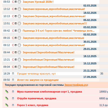
09:53
С
Закупаю Урожай 2026г!
02.03.2026
13:12
С
Закупаю:зерновые,зернобобовые,масличные!
18.02.2026
10:13
С
Закупаю:Зерновые,зернобобовые,масличные!
05.02.2026
13:51
С
Закупаю:зерновые,зернобобовые,масличные!!!
03.02.2026
09:42
С
Пшеница 3-5 кл! Горох кач-во любое! Чечевица зеле...
02.02.2026
09:15
С
Закупаю:зерновые,зернобобовые,масличные
30.01.2026
09:12
С
Закупаю:зерновые,зернобобовые,масличные!
29.01.2026
09:44
С
Зерновые!Зернобобовые!Масличные!
18.12.2025
13:21
С
Зернобобовые!Зерновые!Масличные!
15.12.2025
09:04
С
Зерновые!Зернобобовые!Масличные!
23.11.2025
18:29
П
Продам чечевицу красную, нут
35
17.09.2025
09:50
П
Агент по закупке сх продукции
Текущие предложения из торговой системы
Зернотрейдер.ру
:
П
Мука пшеничная хлебопекарная сорт 1, продажа
18950 р
П
Отруби пшеничные, продажа
6800 ру
П
Горох 1 класс, продажа
11,5 руб