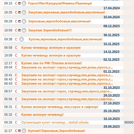
09:15
С
Горох!Лён!Кукуруза!Ячмень!Пшеница!
17.04.2024
16:25
С
Закупаю,зерновые,зернобобовые,масличные!
15.04.2024
09:28
С
Зерновые,зернобобовые,масличные!
08.12.2023
10:59
С
Закупаю Зернобобовые!!!
30.11.2023
09:38
С
Куплю,зерновые,зернобобовые,масличные!
15.11.2023
06:58
С
Купим чечевицу зеленую и красную
14.11.2023
18:09
С
Купим чечевицу зеленую и красную
02.11.2023
12:17
С
Купим лен по РФ! Платим агентские!
09:04
С
Закупаем на экспорт горох,горчицу,лен,рожь,просо,с...
01.11.2023
16:41
С
Закупаем на экспорт горох,горчицу,лен,рожь,просо,с...
06:43
С
Закупаем на экспорт горох,горчицу,лен,рожь,просо,с...
06:43
С
Закупаем на экспорт горох,горчицу,лен,рожь,просо,с...
31.10.2023
08:57
С
Закупаем на экспорт горох, горчицу,лен,просо,сорго...
29.10.2023
05:56
С
Закупаем на экспорт горох,горчицу,лен,просо,сафлор...
27.10.2023
06:31
С
Купим зеленую чечевицу, лен,горох и сафлор!
25.10.2023
05:32
С
Купим зеленую чечевицу!
10.10.2023
09:26
С
Организация купит чечевицу , любой объём.
80000
29.09.2023
11:17
С
Куплю!!Зерновые,Зеронбобовые!