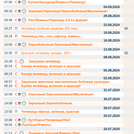
07:00
С
Куплю!Кукурузу!Ячмень!Пшеницу!
04.09.2024
09:10
С
Закупаю!Зерновые!Зернобобовые!Масличные!
29.08.2024
09:49
С
Лён!Ячмень!Пшеница 3-5 кл,фураж!
23.08.2024
10:27
П
Чечевица зелёная чищеная 100 тонн
80
19.08.2024
09:29
П
Чечевица,лен, соя, сафлор, ячмень...
16.08.2024
10:50
С
Зернобобовые!Зерновые!Масличные!
13.08.2024
15:35
П
Красную чечевицу продам. 200 т
50
08.08.2024
15:28
С
Закупаем чечевицу
05:53
С
Купим чечевицу зеленую и красную
05.08.2024
08:23
С
Купим чечевицу зеленую и красную
02.08.2024
08:57
С
Закупаем зерновые масленичные бобовые культуры
05:15
С
Купим чечевицу зеленую и красную
31.07.2024
10:08
С
Зерновые!Зерноюоюовые!Масличные!
30.07.2024
14:08
С
Зерновые!Зернобобовые!
28.07.2024
23:50
П
Чечевица чёрная, зеленая, красная
25.07.2024
10:08
С
Нут!Горох!Чечевица!Лён!
09:55
С
Пшеница!Ячмень!
24.07.2024
11:13
С
Пшеница твердая!Ячмень!Лён!