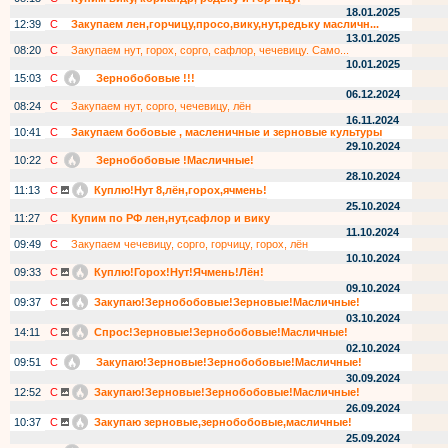
18.01.2025
12:39
С
Закупаем лен,горчицу,просо,вику,нут,редьку масличн...
13.01.2025
08:20
С
Закупаем нут, горох, сорго, сафлор, чечевицу. Само...
10.01.2025
15:03
С
Зернобобовые !!!
06.12.2024
08:24
С
Закупаем нут, сорго, чечевицу, лён
16.11.2024
10:41
С
Закупаем бобовые , масленичные и зерновые культуры
29.10.2024
10:22
С
Зернобобовые !Масличные!
28.10.2024
11:13
С
Куплю!Нут 8,лён,горох,ячмень!
25.10.2024
11:27
С
Купим по РФ лен,нут,сафлор и вику
11.10.2024
09:49
С
Закупаем чечевицу, сорго, горчицу, горох, лён
10.10.2024
09:33
С
Куплю!Горох!Нут!Ячмень!Лён!
09.10.2024
09:37
С
Закупаю!Зернобобовые!Зерновые!Масличные!
03.10.2024
14:11
С
Спрос!Зерновые!Зернобобовые!Масличные!
02.10.2024
09:51
С
Закупаю!Зерновые!Зернобобовые!Масличные!
30.09.2024
12:52
С
Закупаю!Зерновые!Зернобобовые!Масличные!
26.09.2024
10:37
С
Закупаю зерновые,зернобобовые,масличные!
25.09.2024