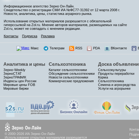
Информационное агентство Зерно Он-Лайн.
Свидетельство о регистрации СМИ ИА №ФС77-31392 от 12 марта 2008 г.
Новости, аналитика, цены, статистика аграрного рынка.
Использование открытых материалов разрешается с обязательной
гиперссылкой на Zol.ru. Мнение авторов материалов, размещаемых на сайте
Zol.ru, может не совпадать с мнением редакции.
Контакты
Подписка
Реклама
Макс
Телеграм
RSS
PDA
ВКонтакте
Аналитика и цены
Сельхозтехника
Доска объявлени
Зерно-Weekly
Каталог сельхозтехники
Сельхозкультуры
ЗерноСТАТ
Обсуждение сельхозтехники
Продукты переработки
ЗерноТРАФИК
Новости сельхозтехники
Корма
Индексы цен России
Коммерческие предложения
Сельхозтехника
Мировые цены FOB
Семена и агросредства
Мировые биржи
Услуги на агрорынке
Конта
© 2000-2026 ИА Зерно Он-Лайн
Подпи
Использование открытых материалов разрешается