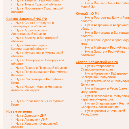
Нут в Твери и Тверской области
Нут в Йошкар-Оле и Республ
Нут в Туле и Тульской области
Марий Эл
Нут в Ярославле и Ярославской
области
Южный ФО РФ
Нут в Ростове-на-Дону и Рос
Северо-Западный ФО РФ
области
Нут в Санкт-Петербурге и
Нут в Астрахани и Астраханс
Ленинградской области
области
Нут в Архангельске и
Нут в Волгограде и Волгоград
Архангельской области
области
Нут в Вологде и Вологодской
Нут в Краснодаре и Краснод
области
крае
Нут в Калининграде и
Нут в Майкопе и Республике 
Калиниградской области
Нут в Элисте и Республике
Нут в Мурманске и Мурманской
Калмыкия
области
Нут в Новгороде и Новгородской
Северо-Кавказский ФО РФ
области
Нут в Ставрополе и
Нут в Пскове и Псковской области
Ставропольском крае
Нут в Петрозаводске и Республике
Нут в Нальчике и Кабардино-
Карелия
Балкарской Республике
Нут в Сыктывкаре и Республике
Нут в Махачкале и Республи
Коми
Дагестан
Нут в Нарьян-Маре и Ненецком
Нут в Назрани и Республике
автономном округе
Ингушетия
Нут в Черкесске и Республик
Карачаево-Черкессия
Нут в Севастополе и Республике
Нут во Владикавказе и Респу
Крым
Северная Осетия-Алания
Нут в Грозном и Чеченской
Новые регионы
Республике
Нут в Донецке и ДНР
Нут в Луганске и ЛНР
Нут в Херсоне и Херсонской
области