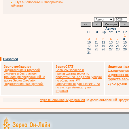
Нут в Запорожье и Запорожской
области
Август
Пн
Вт
Ср
Чт
Пт
Сб
1
3
4
5
6
7
8
10
11
12
13
14
15
17
18
19
20
21
22
24
25
26
27
28
29
31
Classified
Зернотрейдер.ру
ЗерноСТАТ
Индексы Фра
Подключение к торговой
Балансы запасов и
Ежедневные
системе и бесплатная
производства зерна по
индексов ок
трансляция предложений на
областям РФ. Ход сева, уборки
фрахта зер
доске Зерно Он-Лайн.
по областям РФ
сухогрузов
Подключение 2000 рублей!
Оперативные данные ФТС РФ
по экспорту/импорту по
странам
Мука пшеничная, мука ржаная
на доске объявлений Продукто