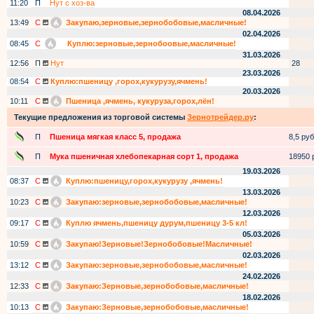
11:20
П
Нут с хоз-ва
08.04.2026
13:49
С
Закупаю,зерновые,зернобобовые,масличные!
02.04.2026
08:45
С
Куплю:зерновые,зернобоовые,масличные!
31.03.2026
12:56
П
Нут
28
23.03.2026
08:54
С
Куплю:пшеницу ,горох,кукурузу,ячмень!
20.03.2026
10:11
С
Пшеница ,ячмень, кукуруза,горох,лён!
Текущие предложения из торговой системы
Зернотрейдер.ру
:
П
Пшеница мягкая класс 5, продажа
8,5 руб.
П
Мука пшеничная хлебопекарная сорт 1, продажа
18950 р
19.03.2026
08:37
С
Куплю:пшеницу,горох,кукурузу ,ячмень!
13.03.2026
10:23
С
Закупаю:зерновые,зернобобовые,масличные!
12.03.2026
09:17
С
Куплю ячмень,пшеницу дурум,пшеницу 3-5 кл!
05.03.2026
10:59
С
Закупаю!Зерновые!Зернобобовые!Масличные!
02.03.2026
13:12
С
Закупаю:зерновые,зернобобовые,масличные!
24.02.2026
12:33
С
Закупаю:Зерновые,зернобобовые,масличные!
18.02.2026
10:13
С
Закупаю:Зерновые,зернобобовые,масличные!