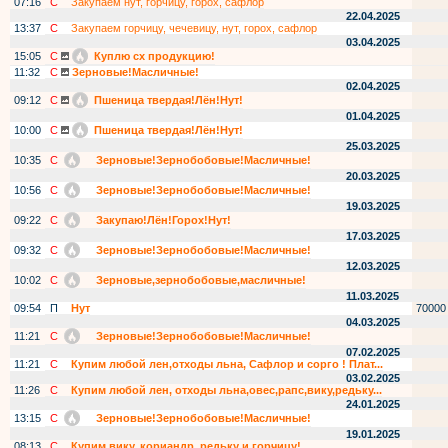
07:16
С
Закупаем нут, горчицу, горох, сафлор
22.04.2025
13:37
С
Закупаем горчицу, чечевицу, нут, горох, сафлор
03.04.2025
15:05
С
Куплю сх продукцию!
11:32
С
Зерновые!Масличные!
02.04.2025
09:12
С
Пшеница твердая!Лён!Нут!
01.04.2025
10:00
С
Пшеница твердая!Лён!Нут!
25.03.2025
10:35
С
Зерновые!Зернобобовые!Масличные!
20.03.2025
10:56
С
Зерновые!Зернобобовые!Масличные!
19.03.2025
09:22
С
Закупаю!Лён!Горох!Нут!
17.03.2025
09:32
С
Зерновые!Зернобобовые!Масличные!
12.03.2025
10:02
С
Зерновые,зернобобовые,масличные!
11.03.2025
09:54
П
Нут
70000
04.03.2025
11:21
С
Зерновые!Зернобобовые!Масличные!
07.02.2025
11:21
С
Купим любой лен,отходы льна, Сафлор и сорго ! Плат...
03.02.2025
11:26
С
Купим любой лен, отходы льна,овес,рапс,вику,редьку...
24.01.2025
13:15
С
Зерновые!Зернобобовые!Масличные!
19.01.2025
08:13
С
Купим вику, кориандр, редьку и горчицу!