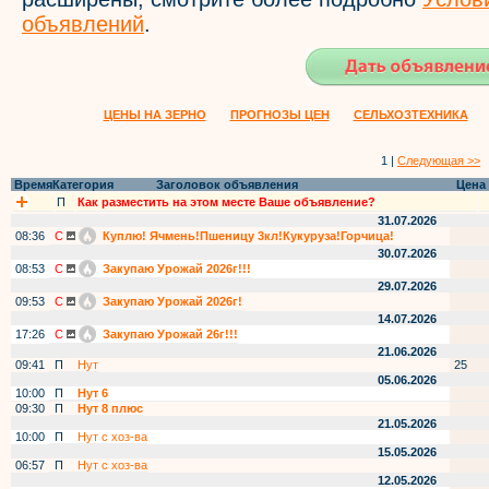
объявлений
.
ЦЕНЫ НА ЗЕРНО
ПРОГНОЗЫ ЦЕН
СЕЛЬХОЗТЕХНИКА
1 |
Следующая >>
Время
Категория
Заголовок объявления
Цена
П
Как разместить на этом месте Ваше объявление?
31.07.2026
08:36
С
Куплю! Ячмень!Пшеницу 3кл!Кукуруза!Горчица!
30.07.2026
08:53
С
Закупаю Урожай 2026г!!!
29.07.2026
09:53
С
Закупаю Урожай 2026г!
14.07.2026
17:26
С
Закупаю Урожай 26г!!!
21.06.2026
09:41
П
Нут
25
05.06.2026
10:00
П
Нут 6
09:30
П
Нут 8 плюс
21.05.2026
10:00
П
Нут с хоз-ва
15.05.2026
06:57
П
Нут с хоз-ва
12.05.2026