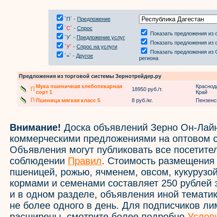
`П` -
Предложение
`С`
-
Спрос
Показать предложения из 
`У` -
Предложение услуг
Показать предложения из 
`У`
-
Спрос на услуги
Показать предложения из 
`=` -
Другое
региона
Предложения из торговой системы Зернотрейдер.ру
Мука пшеничная хлебопекарная
Краснод
П
18950 руб./т.
сорт 1
Край
П
Пшеница мягкая класс 5
8 руб./кг.
Пензенс
Внимание!
Доска объявлений Зерно Он-Лайн
коммерческими предложениями на оптовом с
Объявления могут публиковать все посетите
соблюдении
Правил
. Стоимость размещения
пшеницей, рожью, ячменем, овсом, кукурузой
кормами и семенами составляет 250 рублей 
и в одном разделе, объявления иной темати
не более одного в день. Для подписчиков л
расширены, смотрите более подробно
Услов