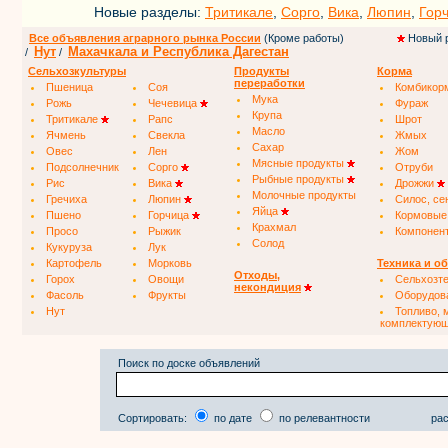
Новые разделы:
Тритикале
,
Сорго
,
Вика
,
Люпин
,
Гор
Все объявления аграрного рынка России
(Кроме работы)
Новый 
Нут
Махачкала и Республика Дагестан
/
/
Сельхозкультуры
Продукты
Корма
переработки
Пшеница
Соя
Комбикор
Мука
Рожь
Чечевица
Фураж
Крупа
Тритикале
Рапс
Шрот
Масло
Ячмень
Свекла
Жмых
Сахар
Овес
Лен
Жом
Мясные продукты
Подсолнечник
Сорго
Отруби
Рыбные продукты
Рис
Вика
Дрожжи
Молочные продукты
Гречиха
Люпин
Силос, се
Яйца
Пшено
Горчица
Кормовые
Крахмал
Просо
Рыжик
Компонен
Солод
Кукуруза
Лук
Картофель
Морковь
Техника и о
Отходы,
Горох
Овощи
Сельхозт
некондиция
Фасоль
Фрукты
Оборудов
Нут
Топливо, 
комплектую
Поиск по доске объявлений
Сортировать:
по дате
по релевантности
рас