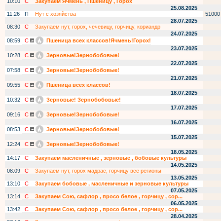
10:10
С
Закупаем Ячмень , Пшеницу , Горох
25.08.2025
11:26
П
Нут с хозяйства
51000
28.07.2025
08:30
С
Закупаем нут, горох, чечевицу, горчицу, кориандр
24.07.2025
08:59
С
Пшеница всех классов!Ячмень!Горох!
23.07.2025
10:28
С
Зерновые!Зернобобовые!
22.07.2025
07:58
С
Зерновые!Зернобобовые!
21.07.2025
09:55
С
Пшеница всех классов!
18.07.2025
10:32
С
Зерновые! Зернобобовые!
17.07.2025
09:16
С
Зерновые!Зернобобовые!
16.07.2025
08:53
С
Зерновые!Зернобобовые!
15.07.2025
12:24
С
Зерновые!Зернобобовые!
18.05.2025
14:17
С
Закупаем масленичные , зерновые , бобовые культуры
14.05.2025
08:09
С
Закупаем нут, горох мадрас, горчицу все регионы
13.05.2025
13:10
С
Закупаем бобовые , масленичные и зерновые культуры
07.05.2025
13:14
С
Закупаем Сою, сафлор , просо белое , горчицу , сор...
06.05.2025
13:42
С
Закупаем Сою, сафлор , просо белое , горчицу , сор...
28.04.2025