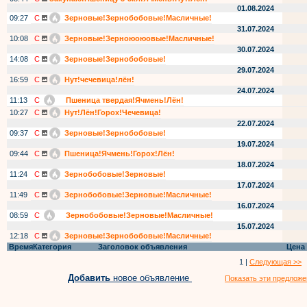
01.08.2024
09:27
С
Зерновые!Зернобобовые!Масличные!
31.07.2024
10:08
С
Зерновые!Зерноюоюовые!Масличные!
30.07.2024
14:08
С
Зерновые!Зернобобовые!
29.07.2024
16:59
С
Нут!чечевица!лён!
24.07.2024
11:13
С
Пшеница твердая!Ячмень!Лён!
10:27
С
Нут!Лён!Горох!Чечевица!
22.07.2024
09:37
С
Зерновые!Зернобобовые!
19.07.2024
09:44
С
Пшеница!Ячмень!Горох!Лён!
18.07.2024
11:24
С
Зернобобовые!Зерновые!
17.07.2024
11:49
С
Зернобобовые!Зерновые!Масличные!
16.07.2024
08:59
С
Зернобобовые!Зерновые!Масличные!
15.07.2024
12:18
С
Зерновые!Зернобобовые!Масличные!
Время
Категория
Заголовок объявления
Цена
1 |
Следующая >>
Добавить
новое объявление
Показать эти предложе