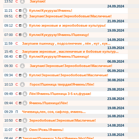
13:52
С
Закупаю!
24.09.2024
11:21
С
Куплю!Кукуруза!Ячмень!
09:51
С
Закупаю!Зерновые!Зернобобовые!Масличные!
21.09.2024
09:12
С
Куплю зерновые и зернобобовые культуры!
19.09.2024
07:00
С
Куплю!Кукурузу!Ячмень!Пшеницу!
14.09.2024
11:59
С
Закупаем пшеницу , подсолнечник , лён , нут , кук...
13.09.2024
15:45
С
Закупаем зерновые , масленичные и бобовые культур...
08:40
С
Куплю!Кукурузу!Ячмень!Пшеницу!
06.09.2024
09:30
С
Закупаю!Зерновые!Зернобобовые!Масличные!
05.09.2024
09:34
С
Куплю!Зерновые!Зернобобовые!Масличные!
30.08.2024
10:13
С
Горох!Пшеница твердая!Ячмень!Лён!
29.08.2024
09:49
С
Лён!Ячмень!Пшеница 3-5 кл,фураж!
23.08.2024
09:44
С
Ячмень!Пшеница!Лён!
19.08.2024
09:29
П
Чечевица,лен, соя, сафлор, ячмень...
16.08.2024
10:50
С
Зернобобовые!Зерновые!Масличные!
14.08.2024
11:07
С
Овес!Рожь!Ячмень!
13.08.2024
08:44
С
Закупаю!Пшеницу 3-5кл!Ячмень!Нут!Лён!