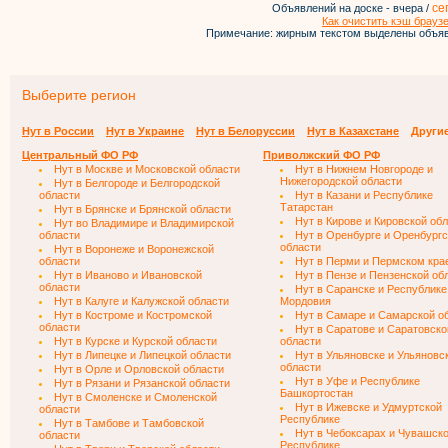
се
Объявлений на доске - вчера /
Как очистить кэш брауз
Примечание: жирным текстом выделены объяв
Выберите регион
Нут в России
Нут в Украине
Нут в Белоруссии
Нут в Казахстане
Други
Центральный ФО РФ
Приволжский ФО РФ
Нут в Москве и Московской области
Нут в Нижнем Новгороде и
Нижегородской области
Нут в Белгороде и Белгородской
области
Нут в Казани и Республике
Татарстан
Нут в Брянске и Брянской области
Нут в Кирове и Кировской об
Нут во Владимире и Владимирской
области
Нут в Оренбурге и Оренбургс
области
Нут в Воронеже и Воронежской
области
Нут в Перми и Пермском кра
Нут в Иваново и Ивановской
Нут в Пензе и Пензенской об
области
Нут в Саранске и Республике
Нут в Калуге и Калужской области
Мордовия
Нут в Костроме и Костромской
Нут в Самаре и Самарской о
области
Нут в Саратове и Саратовско
Нут в Курске и Курской области
области
Нут в Липецке и Липецкой области
Нут в Ульяновске и Ульяновс
области
Нут в Орле и Орловской области
Нут в Уфе и Республике
Нут в Рязани и Рязанской области
Башкортостан
Нут в Смоленске и Смоленской
Нут в Ижевске и Удмуртской
области
Республике
Нут в Тамбове и Тамбовской
Нут в Чебоксарах и Чувашск
области
Республике