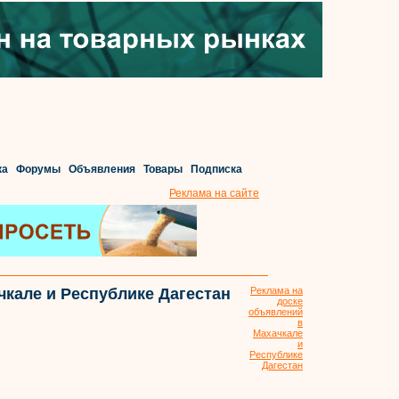
ка
Форумы
Объявления
Товары
Подписка
Реклама на сайте
чкале и Республике Дагестан
Реклама на
доске
объявлений
в
Махачкале
и
Республике
Дагестан