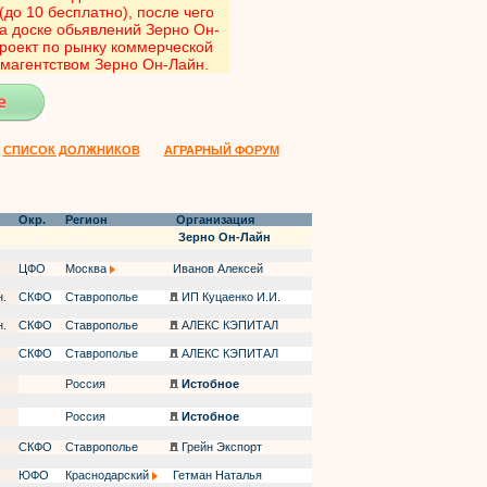
до 10 бесплатно), после чего
а доске обьявлений Зерно Он-
роект по рынку коммерческой
магентством Зерно Он-Лайн.
СПИСОК ДОЛЖНИКОВ
АГРАРНЫЙ ФОРУМ
Окр.
Регион
Организация
Зерно Он-Лайн
ЦФО
Москва
Иванов Алексей
н.
СКФО
Ставрополье
ИП Куцаенко И.И.
н.
СКФО
Ставрополье
АЛЕКС КЭПИТАЛ
СКФО
Ставрополье
АЛЕКС КЭПИТАЛ
Россия
Истобное
Россия
Истобное
СКФО
Ставрополье
Грейн Экспорт
ЮФО
Краснодарский
Гетман Наталья