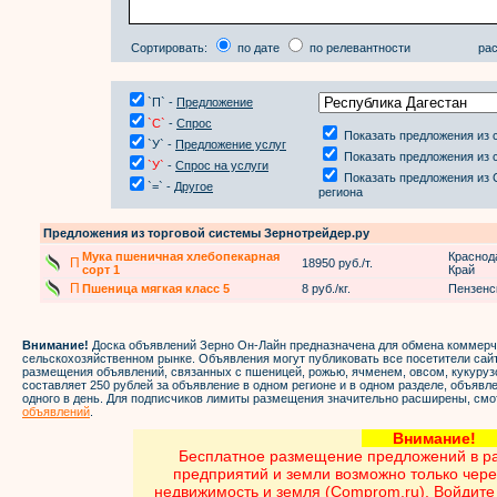
Сортировать:
по дате
по релевантности
рас
`П` -
Предложение
`С`
-
Спрос
Показать предложения из 
`У` -
Предложение услуг
Показать предложения из 
`У`
-
Спрос на услуги
Показать предложения из 
`=` -
Другое
региона
Предложения из торговой системы Зернотрейдер.ру
Мука пшеничная хлебопекарная
Краснод
П
18950 руб./т.
сорт 1
Край
П
Пшеница мягкая класс 5
8 руб./кг.
Пензенс
Внимание!
Доска объявлений Зерно Он-Лайн предназначена для обмена коммер
сельскохозяйственном рынке. Объявления могут публиковать все посетители са
размещения объявлений, связанных с пшеницей, рожью, ячменем, овсом, кукуруз
составляет 250 рублей за объявление в одном регионе и в одном разделе, объяв
одного в день. Для подписчиков лимиты размещения значительно расширены, смо
объявлений
.
Внимание
Бесплатное размещение предложений в ра
предприятий и земли возможно только чер
недвижимость и земля
(
Comprom.ru
). Войдит