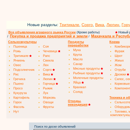
Новые разделы:
Тритикале
,
Сорго
,
Вика
,
Люпин
,
Гор
Все объявления аграрного рынка России
(Кроме работы)
Новый 
Покупка и продажа предприятий и земли
Махачкала и Респуб
/
/
Сельхозкультуры
Продукты
Корма
переработки
Пшеница
Соя
Комбикор
Мука
Рожь
Чечевица
Фураж
Крупа
Тритикале
Рапс
Шрот
Масло
Ячмень
Свекла
Жмых
Сахар
Овес
Лен
Жом
Мясные продукты
Подсолнечник
Сорго
Отруби
Рыбные продукты
Рис
Вика
Дрожжи
Молочные продукты
Гречиха
Люпин
Силос, се
Яйца
Пшено
Горчица
Кормовые
Крахмал
Просо
Рыжик
Компонен
Солод
Кукуруза
Лук
Картофель
Морковь
Техника и о
Отходы,
Горох
Овощи
Сельхозт
некондиция
Фасоль
Фрукты
Оборудов
Нут
Топливо, 
комплектую
Поиск по доске объявлений