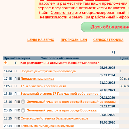
паролем и разместите там ваши предложения (
первое предложение автоматически появится н
Лайн.
Comprom.ru
это специализированнный п
недвижимости и земли, разработанный инфор
ЦЕНЫ НА ЗЕРНО
ПРОГНОЗЫ ЦЕН
СЕЛЬХОЗТЕХНИКА
1 |
Время
Категория
Заголовок объявления
Цена
П
Как разместить на этом месте Ваше объявление?
25.03.2025
14:04
П
Продажа действующего маслозавода.
1
05.11.2024
17:45
П
Продается мельница
20 мл
21.10.2023
11:59
П
17 Га в частной собственности
30 мл
26.09.2021
16:30
П
Земельный участок 17 Га в частной собственности
06.11.2020
16:16
П
Земельный участок в пригороде Воронежа Чертовицы
01.11.2020
20:15
П
Земельный участок в пригороде Воронежа
01.09.2020
12:25
П
Сельскохозяйственная база зернохранилище
15.08.2020
20:44
П
Теплицы по выращиванию клубники