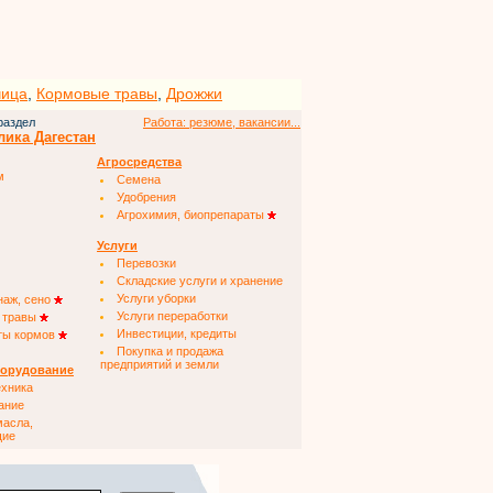
чица
,
Кормовые травы
,
Дрожжи
раздел
Работа: резюме, вакансии...
лика Дагестан
Агросредства
м
Семена
Удобрения
Агрохимия, биопрепараты
Услуги
Перевозки
Складские услуги и хранение
Услуги уборки
наж, сено
Услуги переработки
 травы
Инвестиции, кредиты
ты кормов
Покупка и продажа
предприятий и земли
борудование
ехника
ание
масла,
щие