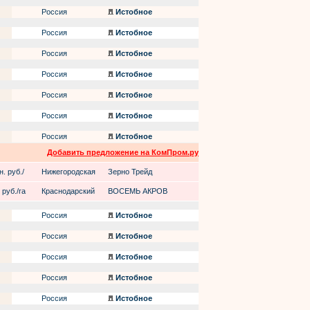
Россия
Истобное
Россия
Истобное
Россия
Истобное
Россия
Истобное
Россия
Истобное
Россия
Истобное
Россия
Истобное
Добавить предложение на КомПром.ру
. руб./
Нижегородская
Зерно Трейд
 руб./га
Краснодарский
ВОСЕМЬ АКРОВ
Россия
Истобное
Россия
Истобное
Россия
Истобное
Россия
Истобное
Россия
Истобное