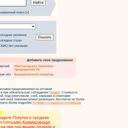
ширенный поиск [+]
соседних регионов
соседних стран
СКФО без указания
Добавить свое предложение
арский
Новгородское Зерновое
Предприятие 28
кая обл.
Башмаковский элеватор
ческими предложениями на оптовом
йта при обязательном соблюдении
Правил
. Стоимость
ой, подсолнечником, соей, кормами и семенами
ления иной тематики можно размещать бесплатно не более
трите более подробно
Условия и стоимость публикации
!
зделе Покупка и продажа
ез площадку
Коммерческая
е на нее под вашим логином и